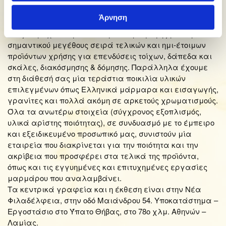
Φρέζα
Άρνηση
Κόφτες
Μας παρέχουν τη δυνατότητα παραγωγής μία αρκετά
σημαντικού μεγέθους σειρά τελικών και ημι-έτοιμων
προϊόντων χρήσης για επενδύσεις τοίχων, δάπεδα και
σκάλες, διακόσμησης & δόμησης. Παράλληλα έχουμε
στη διάθεσή σας μία τεράστια ποικιλία υλικών
επιλεγμένων όπως Ελληνικά μάρμαρα και εισαγωγής,
γρανίτες και πολλά ακόμη σε αρκετούς χρωματισμούς.
Όλα τα ανωτέρω στοιχεία (σύγχρονος εξοπλισμός,
υλικά αρίστης ποιότητας), σε συνδυασμό με το έμπειρο
και εξειδικευμένο προσωπικό μας, συνιστούν μία
εταιρεία που διακρίνεται για την ποιότητα και την
ακρίβεια που προσφέρει στα τελικά της προϊόντα,
όπως και τις εγγυημένες και επιτυχημένες εργασίες
μαρμάρου που αναλαμβάνει.
Τα κεντρικά γραφεία και η έκθεση είναι στην Νέα
Φιλαδέλφεια, στην οδό Μαιάνδρου 54. Υποκατάστημα –
Εργοστάσιο στο Ύπατο Θήβας, στο 78ο χλμ. Αθηνών –
Λαμίας.