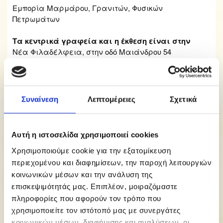
Εμπορία Μαρμάρου, Γρανιτών, Φυσικών
Πετρωμάτων
Τα κεντρικά γραφεία και η έκθεση είναι στην
Νέα Φιλαδέλφεια, στην οδό Μαιάνδρου 54
Υποκατάστημα - Εργοστάσιο στο
Ύπατο Θήβας, στο 78ο χλμ. Αθηνών – Λαμίας.
Συναίνεση
Λεπτομέρειες
Σχετικά
Τηλ.:
2102510198
| Fax:
2102510198
Κιν.:
6974959550
,
6978189800
E-mail:
info@marmarodomi.gr
Αυτή η ιστοσελίδα χρησιμοποιεί cookies
dpapaioannou@marmarodomi.gr
ppapaioannou@marmarodomi.gr
Χρησιμοποιούμε cookie για την εξατομίκευση
περιεχομένου και διαφημίσεων, την παροχή λειτουργιών
Ωράριο:
Δευτ. - Παρ.: 800 -1600 Σάββατο & εκτός
κοινωνικών μέσων και την ανάλυση της
ωραρίου: Κατόπιν ραντεβού
επισκεψιμότητάς μας. Επιπλέον, μοιραζόμαστε
πληροφορίες που αφορούν τον τρόπο που
χρησιμοποιείτε τον ιστότοπό μας με συνεργάτες
κοινωνικών μέσων, διαφήμισης και αναλύσεων, οι